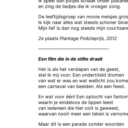
Ik speel dan potjes schaak onder platane
en zing de liedjes die ik vroeger zong.
De leeftijdsgroep van mooie meisjes groe
ik kijk naar alles wat steeds schoner bloei
Mijn lief is dan nog steeds mijn courtisan
2e plaats Plantage Poëzieprijs, 2012
———————————————-
Een film die in de stilte draait
Het is als het verslapen van de geest,
stel ik mij voor. Een ondertiteld dromen
van wat er was en wat wellicht zou kome
een carnaval van beelden. Als een feest.
En wat voor één! Een optocht van fanto
waarin je eindeloos de lippen leest
van iedereen die hier ooit is geweest,
waarvan nooit meer een teken is vernom
Maar dit is een parade zonder woorden