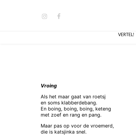
Skip
to
content
Search
for:
VERTEL!
Vroing
Als het maar gaat van roetsj
en soms klabberdebang.
En boing, boing, boing, keteng
met zoef en rang en pang.
Maar pas op voor de vroemerd,
die is katsjinka snel.