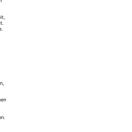
n
it,
t.
e.
n,
men
en.