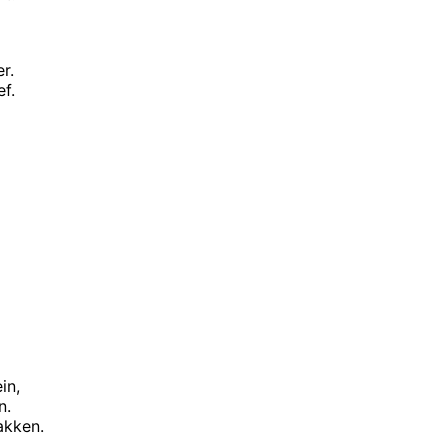
r.
ef.
in,
n.
akken.