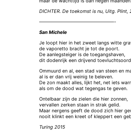
maar de wachttijd is dan negen maanden
DICHTER. De toekomst is nu, Uitg. Plint,
————————————————-
San Michele
Je loopt hier in het zweet langs witte gra
de vaporetto bracht je tot de poort.
De aanlegsteiger is de toegangshaven,
dit dodenrijk een drijvend toevluchtsoord
Ommuurd en al, een stad van steen en m
al is er dan vrij weinig te beleven.
De zon maakt alles, lijkt het, net iets wa
als om de dood wat tegengas te geven.
Ontelbaar zijn de zielen die hier zonnen,
vervallen zerken staan in strak gelid.
Maar nergens geeft de dood zich hier g
nooit klinkt een kreet of kleppert een geb
Turing 2015