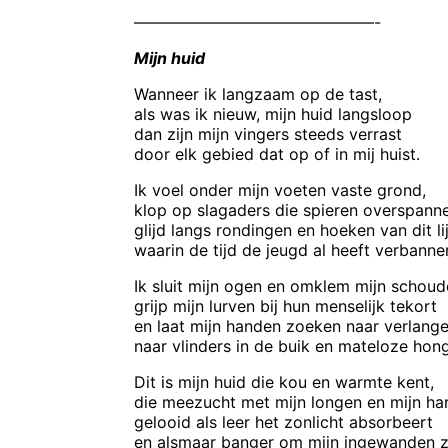
———————————————-
Mijn huid
Wanneer ik langzaam op de tast,
als was ik nieuw, mijn huid langsloop
dan zijn mijn vingers steeds verrast
door elk gebied dat op of in mij huist.
Ik voel onder mijn voeten vaste grond,
klop op slagaders die spieren overspann
glijd langs rondingen en hoeken van dit li
waarin de tijd de jeugd al heeft verbanne
Ik sluit mijn ogen en omklem mijn schoud
grijp mijn lurven bij hun menselijk tekort
en laat mijn handen zoeken naar verlange
naar vlinders in de buik en mateloze hong
Dit is mijn huid die kou en warmte kent,
die meezucht met mijn longen en mijn har
gelooid als leer het zonlicht absorbeert
en alsmaar banger om mijn ingewanden zi