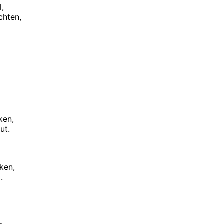
l,
chten,
.
ken,
ut.
ken,
.