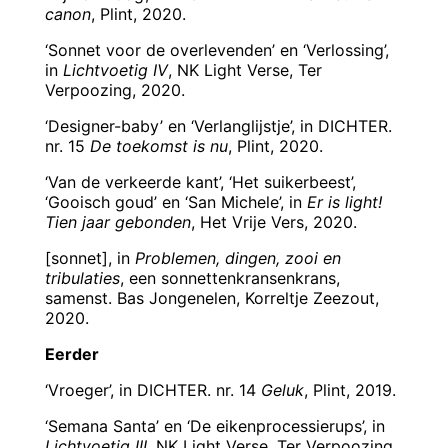
canon
, Plint, 2020.
‘Sonnet voor de overlevenden’ en ‘Verlossing’,
in
Lichtvoetig IV
, NK Light Verse, Ter
Verpoozing, 2020.
‘Designer-baby’ en ‘Verlanglijstje’, in DICHTER.
nr. 15
De toekomst is nu
, Plint, 2020.
‘Van de verkeerde kant’, ‘Het suikerbeest’,
‘Gooisch goud’ en ‘San Michele’, in
Er is light!
Tien jaar gebonden
, Het Vrije Vers, 2020.
[sonnet], in
Problemen, dingen, zooi en
tribulaties
, een sonnettenkransenkrans,
samenst. Bas Jongenelen, Korreltje Zeezout,
2020.
Eerder
‘Vroeger’, in DICHTER. nr. 14
Geluk
, Plint, 2019.
‘Semana Santa’ en ‘De eikenprocessierups’, in
Lichtvoetig III
, NK Light Verse, Ter Verpoozing,