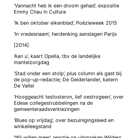
‘Vannacht heb ik een droom gehad’, expositie
Emmy Chau in Cultura
‘Ik ben oktober eikenblad’, Poëzieweek 2015
‘In vredesnaam’, herdenking aanslagen Parijs
[2014]
‘Aan u’, kaart Opella, tbv de landelijke
mantelzorgdag
‘Stad onder een stolp’, plus column als gast bij
de pop-up-redactie; De Gelderlander, katern
De Vallei
‘Hooggeacht testosteron, lief oestrogeen’, over
Edese collegestrubbelingen na de
gemeenteraadsverkiezingen
‘Blues op vrijdag’, over bezuinigingsleed en
winkelleegstand
‘Wij willen meer’, reactie op uitspraken Wilders