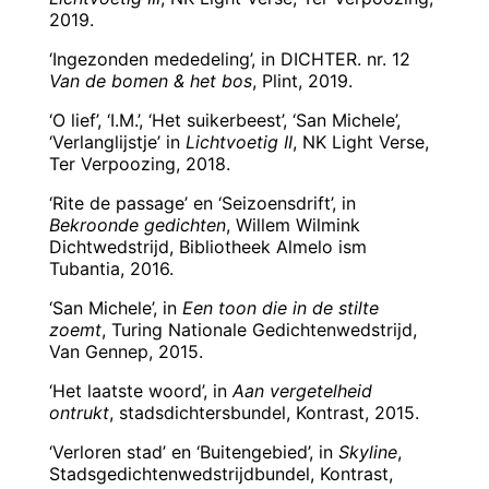
2019.
‘Ingezonden mededeling’, in DICHTER. nr. 12
Van de bomen & het bos
, Plint, 2019.
‘O lief’, ‘I.M.’, ‘Het suikerbeest’, ‘San Michele’,
‘Verlanglijstje’ in
Lichtvoetig II
, NK Light Verse,
Ter Verpoozing, 2018.
‘Rite de passage’ en ‘Seizoensdrift’, in
Bekroonde gedichten
, Willem Wilmink
Dichtwedstrijd, Bibliotheek Almelo ism
Tubantia, 2016.
‘San Michele’, in
Een toon die in de stilte
zoemt
, Turing Nationale Gedichtenwedstrijd,
Van Gennep, 2015.
‘Het laatste woord’, in
Aan vergetelheid
ontrukt
, stadsdichtersbundel, Kontrast, 2015.
‘Verloren stad’ en ‘Buitengebied’, in
Skyline
,
Stadsgedichtenwedstrijdbundel, Kontrast,