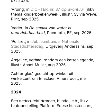
okt 2025.
‘Vroing’, in
DICHTER. nr. 37
Op avontuur
(ihkv
thema kinderboekenweek), illustr. Sylvia Weve,
Plint, sep 2025.
‘Vader’, in
De smaak van water is
doorzichtbaarheid
, Poemtata, BE, sep 2025.
‘Portret’, in
Jubileumbundel Nationale
Stadsdichtersdag
, Uitgeverij Anderszins, sep
2025.
Angeline
, verhaal rondom een kattenlegende,
illustr. Annet Muller, aug 2025.
‘Achter glas’, gedicht op winkelruit,
winkelcentrum Emiclaer, Amersfoort, mei
2025.
2024
Een ondertiteld dromen
, bundel, e.b., ihkv
tentoonstelling Platform Edese Kunstenaars,